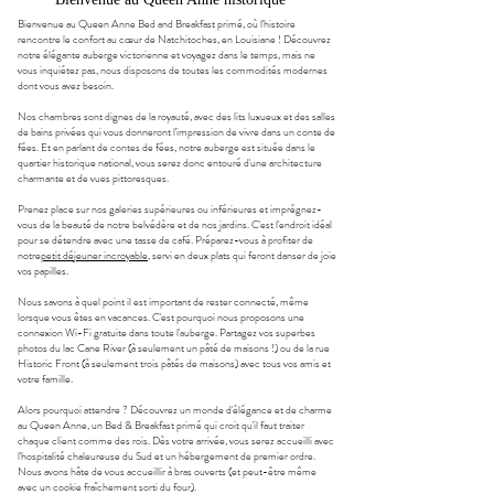
Bienvenue au Queen Anne Bed and Breakfast primé, où l'histoire
rencontre le confort au cœur de Natchitoches, en Louisiane ! Découvrez
notre élégante auberge victorienne et voyagez dans le temps, mais ne
vous inquiétez pas, nous disposons de toutes les commodités modernes
dont vous avez besoin.
Nos chambres sont dignes de la royauté, avec des lits luxueux et des salles
de bains privées qui vous donneront l'impression de vivre dans un conte de
fées. Et en parlant de contes de fées, notre auberge est située dans le
quartier historique national, vous serez donc entouré d'une architecture
charmante et de vues pittoresques.
Prenez place sur nos galeries supérieures ou inférieures et imprégnez-
vous de la beauté de notre belvédère et de nos jardins. C'est l'endroit idéal
pour se détendre avec une tasse de café. Préparez-vous à profiter de
notre
petit déjeuner incroyable
, servi en deux plats qui feront danser de joie
vos papilles.
Nous savons à quel point il est important de rester connecté, même
lorsque vous êtes en vacances. C'est pourquoi nous proposons une
connexion Wi-Fi gratuite dans toute l'auberge. Partagez vos superbes
photos du lac Cane River (à seulement un pâté de maisons !) ou de la rue
Historic Front (à seulement trois pâtés de maisons) avec tous vos amis et
votre famille.
Alors pourquoi attendre ? Découvrez un monde d'élégance et de charme
au Queen Anne, un Bed & Breakfast primé qui croit qu'il faut traiter
chaque client comme des rois. Dès votre arrivée, vous serez accueilli avec
l'hospitalité chaleureuse du Sud et un hébergement de premier ordre.
Nous avons hâte de vous accueillir à bras ouverts (et peut-être même
avec un cookie fraîchement sorti du four).