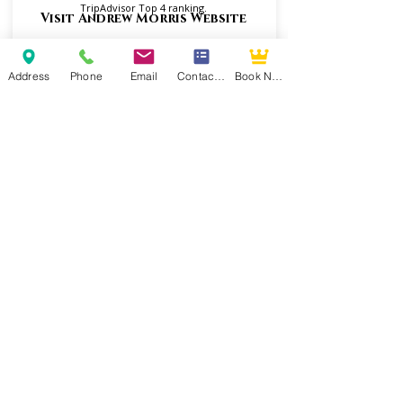
TripAdvisor Top 4 ranking.
Visit Andrew Morris Website
Address
Phone
Email
Contact Form
Book Now
Violet Hill B&B | Built 1880-1890
Serene waterfront retreat on the Cane River
Lake. TripAdvisor Travelers’ Choice Winner
(2014–2019, 2021–2025). Natchitoches Area
Chamber of Commerce’s Best of Natchitoches
– Lodging award winner 2023
Visit Violet Hill Website